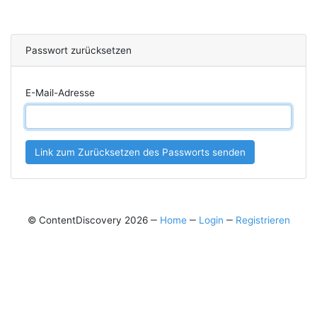
Passwort zurücksetzen
E-Mail-Adresse
Link zum Zurücksetzen des Passworts senden
© ContentDiscovery 2026 ‒
Home
‒
Login
‒
Registrieren